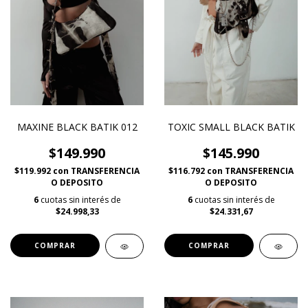
MAXINE BLACK BATIK 012
TOXIC SMALL BLACK BATIK
$149.990
$145.990
$119.992
con
TRANSFERENCIA
$116.792
con
TRANSFERENCIA
O DEPOSITO
O DEPOSITO
6
cuotas sin interés de
6
cuotas sin interés de
$24.998,33
$24.331,67