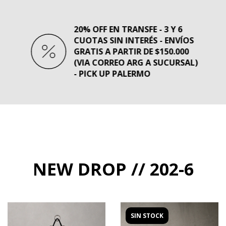
20% OFF EN TRANSFE - 3 Y 6
CUOTAS SIN INTERÉS - ENVÍOS
GRATIS A PARTIR DE $150.000
(VIA CORREO ARG A SUCURSAL)
- PICK UP PALERMO
NEW DROP // 202-6
SIN STOCK