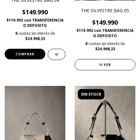
THE SILVESTRE BAG 04
THE SILVESTRE BAG 05
$149.990
$119.992
con
TRANSFERENCIA
$149.990
O DEPOSITO
$119.992
con
TRANSFERENCIA
6
cuotas sin interés de
O DEPOSITO
$24.998,33
6
cuotas sin interés de
$24.998,33
VER
SIN STOCK