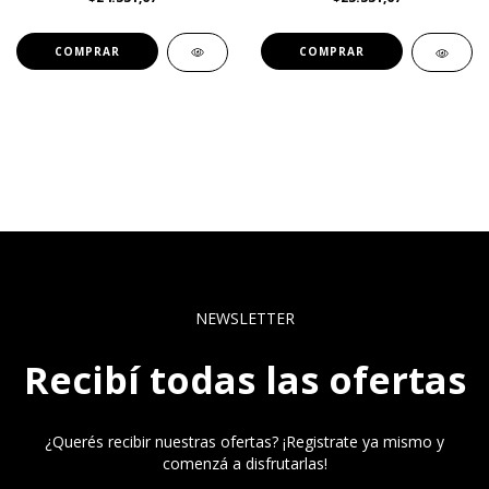
NEWSLETTER
Recibí todas las ofertas
¿Querés recibir nuestras ofertas? ¡Registrate ya mismo y
comenzá a disfrutarlas!