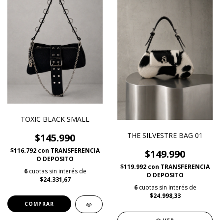
TOXIC BLACK SMALL
THE SILVESTRE BAG 01
$145.990
$116.792
con
TRANSFERENCIA
$149.990
O DEPOSITO
$119.992
con
TRANSFERENCIA
6
cuotas sin interés de
O DEPOSITO
$24.331,67
6
cuotas sin interés de
$24.998,33