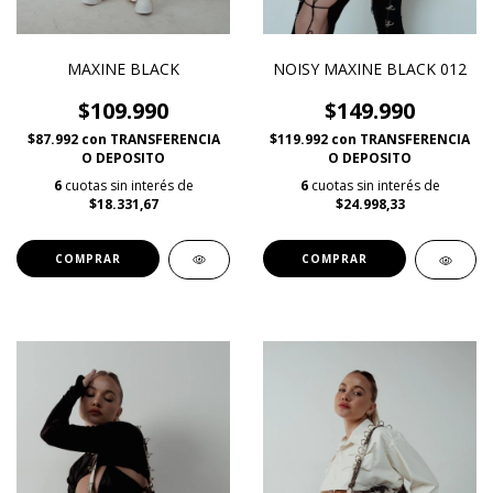
MAXINE BLACK
NOISY MAXINE BLACK 012
$109.990
$149.990
$87.992
con
TRANSFERENCIA
$119.992
con
TRANSFERENCIA
O DEPOSITO
O DEPOSITO
6
cuotas sin interés de
6
cuotas sin interés de
$18.331,67
$24.998,33